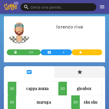
Cerca una parola…
lorenzo riva
135
4
1
cappa zozza
gionbox
30
30
maruga
sku sku
35
30