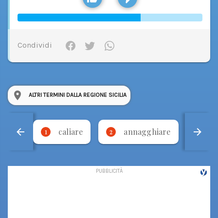
Condividi
ALTRI TERMINI DALLA REGIONE SICILIA
caliare
annagghiare
'
1
2
3