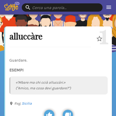
Cerca una parola…
1
alluccàre
Guardare.
ESEMPI
«'Mbare ma chi ccià alluccàri.»
("Amico, ma cosa devi guardare?")
Reg.
Sicilia