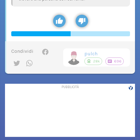
Condividi
pulch
28k
696