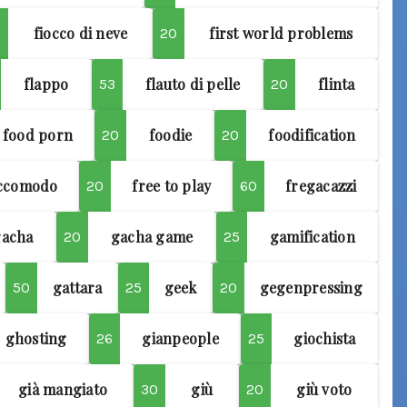
fiocco di neve
first world problems
3
20
flappo
flauto di pelle
flinta
53
20
food porn
foodie
foodification
20
20
ccomodo
free to play
fregacazzi
20
60
gacha
gacha game
gamification
20
25
gattara
geek
gegenpressing
50
25
20
ghosting
gianpeople
giochista
26
25
già mangiato
giù
giù voto
30
20