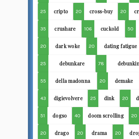
cripto
cross-buy
c
25
20
20
crushare
cuckold
35
106
50
dark woke
dating fatigue
20
20
debunkare
debunki
25
78
della madonna
demake
55
20
digievolvere
dink
d
43
25
20
dogso
doom scrolling
51
40
20
drago
drama
dro
20
20
20