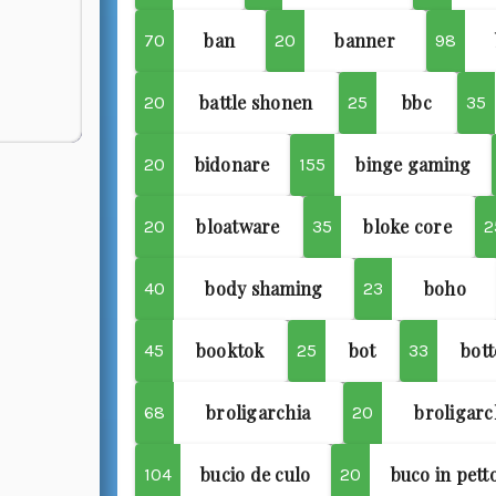
ban
banner
70
20
98
battle shonen
bbc
20
25
35
bidonare
binge gaming
20
155
bloatware
bloke core
20
35
2
body shaming
boho
40
23
booktok
bot
bott
45
25
33
broligarchia
broligarc
68
20
bucio de culo
buco in pett
104
20