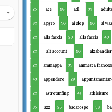
ace
adl
adult
25
28
33
aggro
ai slop
ai wa
60
50
20
alla faccia
alla faccia
20
20
40
alt account
alzabandier
20
20
ammappa
ammesca frances
20
35
appendere
appuntamentar
43
29
astroturfing
athleisure
20
41
azz
bacarospo
ba
35
25
58