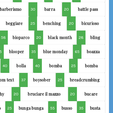
barberismo
barra
battle pass
30
20
beggiare
benching
bicurioso
25
20
bioparco
black month
bling
58
20
28
blooper
blue monday
boazza
5
35
65
bolla
bomba
bomba
40
40
25
om text
boysober
breadcrumbing
37
25
hy
bruciare il mazzo
bucare
20
20
o
bunga bunga
busso
busta
25
55
35