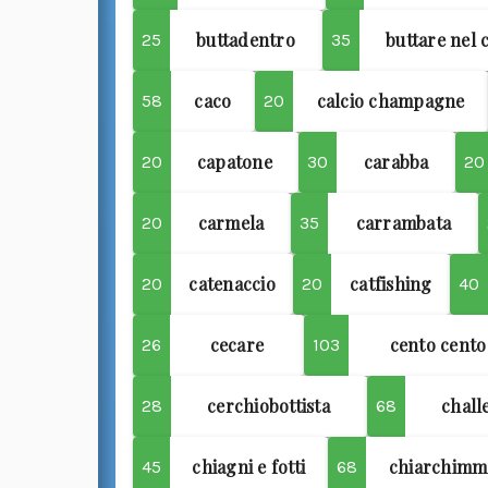
buttadentro
buttare nel 
25
35
caco
calcio champagne
58
20
capatone
carabba
20
30
20
carmela
carrambata
20
35
catenaccio
catfishing
20
20
40
cecare
cento cento
26
103
cerchiobottista
chall
28
68
chiagni e fotti
chiarchimm
45
68