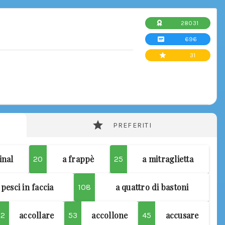
28031
696
31
PREFERITI
inal
a frappè
a mitraglietta
20
25
 pesci in faccia
a quattro di bastoni
108
accollare
accollone
accusare
72
53
45