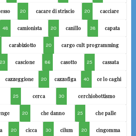
cesso
cacare di striscio
cacciare
20
20
camionista
canillo
capata
48
20
38
carabiziotto
cargo cult programming
20
cascione
casotto
cassata
23
86
25
cazzeggione
cazzofiga
ce lo caghi
20
40
cerca
cerchiobottismo
25
30
enge
che danno
che palle
20
25
a
cicca
cilum
cingomma
20
30
20