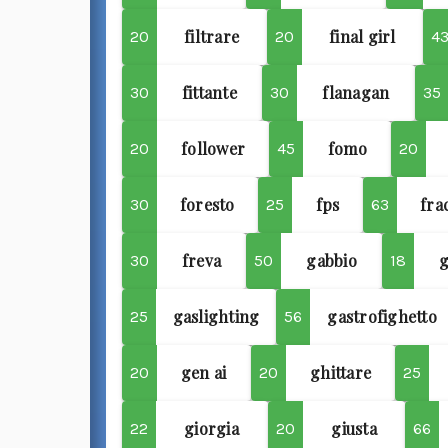
filtrare
final girl
20
20
4
fittante
flanagan
30
30
35
follower
fomo
20
45
20
foresto
fps
fra
30
25
63
freva
gabbio
30
50
18
gaslighting
gastrofighetto
25
56
gen ai
ghittare
20
20
25
giorgia
giusta
22
20
66