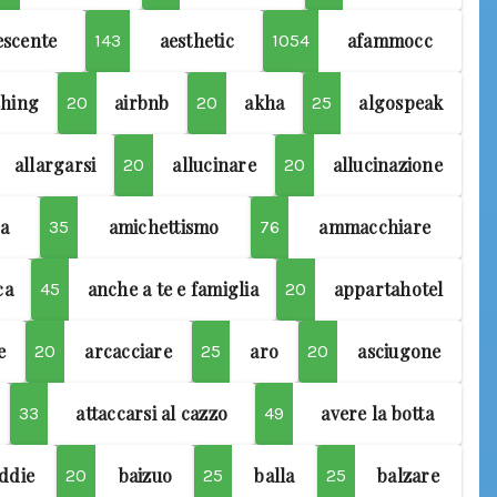
escente
aesthetic
afammocc
143
1054
shing
airbnb
akha
algospeak
20
20
25
allargarsi
allucinare
allucinazione
20
20
a
amichettismo
ammacchiare
35
76
ca
anche a te e famiglia
appartahotel
45
20
e
arcacciare
aro
asciugone
20
25
20
attaccarsi al cazzo
avere la botta
33
49
ddie
baizuo
balla
balzare
20
25
25