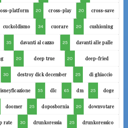
ross-platform
cross-play
cross-save
20
20
cuckoldismo
cuorare
cushioning
34
20
davanti al cazzo
davanti alle palle
35
25
ng
deep true
deep-fried
20
20
destroy dick december
di ghiaccio
30
25
isneyficazione
dlc
dm
doge
55
65
25
doomer
doposbornia
downvotare
25
20
p rate
drunkoressia
drunkoressico
30
25