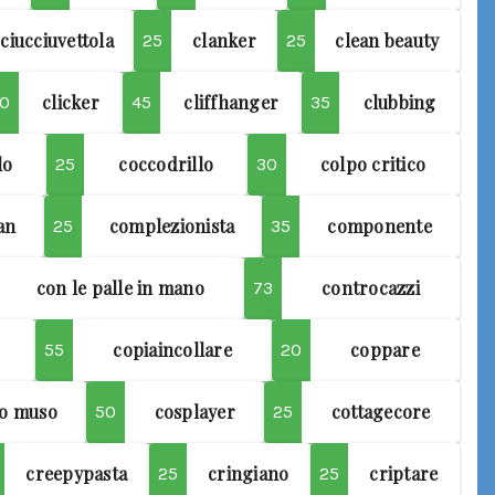
ciucciuvettola
clanker
clean beauty
25
25
clicker
cliffhanger
clubbing
0
45
35
lo
coccodrillo
colpo critico
25
30
an
complezionista
componente
25
35
con le palle in mano
controcazzi
73
copiaincollare
coppare
55
20
to muso
cosplayer
cottagecore
50
25
creepypasta
cringiano
criptare
25
25