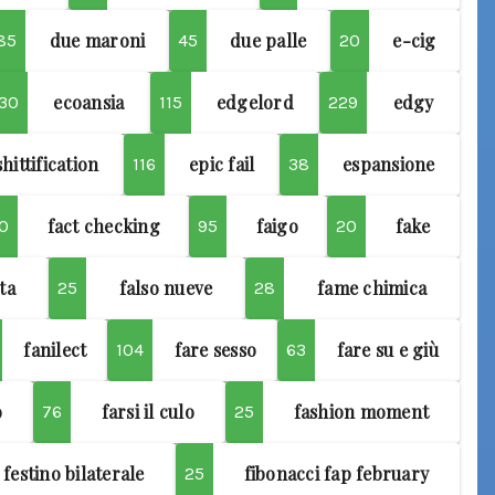
due maroni
due palle
e-cig
85
45
20
ecoansia
edgelord
edgy
30
115
229
hittification
epic fail
espansione
116
38
fact checking
faigo
fake
0
95
20
sta
falso nueve
fame chimica
25
28
fanilect
fare sesso
fare su e giù
104
63
o
farsi il culo
fashion moment
76
25
festino bilaterale
fibonacci fap february
25