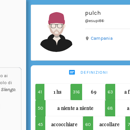
pulch
@esupi86
·
Campania
DEFINIZIONI
o ai
olo di
u
Slengo
.
1 hs
69
a f
41
316
63
a niente a niente
a
50
68
accocchiare
accollare
45
60