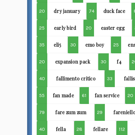
dry january
duck face
20
74
early bird
easter egg
25
20
eli5
emo boy
ens
35
30
25
expansion pack
f4
20
30
2
fallimento critico
falli
40
33
fan made
fan service
55
61
20
fare zum zum
fareniell
79
29
fella
fellare
40
28
112