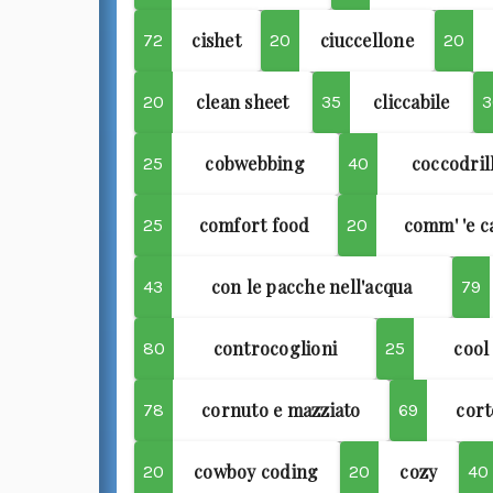
cishet
ciuccellone
72
20
20
clean sheet
cliccabile
20
35
3
cobwebbing
coccodril
25
40
comfort food
comm' 'e c
25
20
con le pacche nell'acqua
43
79
controcoglioni
cool
80
25
cornuto e mazziato
cor
78
69
cowboy coding
cozy
20
20
40