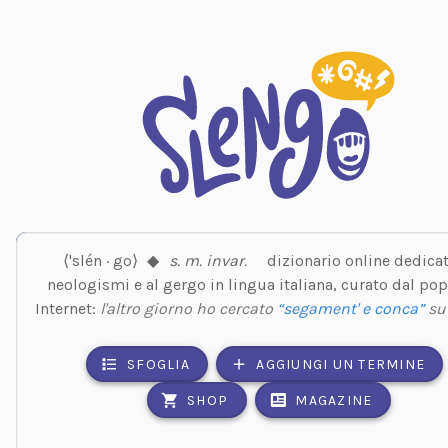
⟨'slén · go⟩
◆
s. m. invar.
dizionario online dedicat
neologismi e al gergo in lingua italiana, curato dal pop
Internet:
l'altro giorno ho cercato
“segament' e conca”
s
SFOGLIA
AGGIUNGI UN TERMINE
SHOP
MAGAZINE