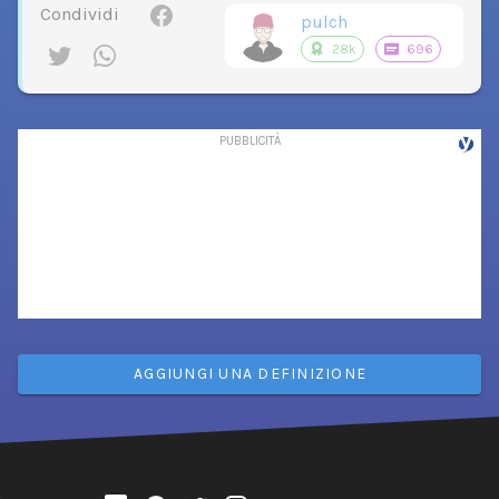
Condividi
pulch
28k
696
AGGIUNGI UNA DEFINIZIONE