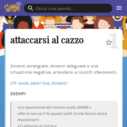
Cerca una parola…
1
attaccarsi al cazzo
Doversi arrangiare, doversi adeguare a una
situazione negativa, arrendersi a risvolti sfavorevoli.
Cfr.
suca
,
cazzi tua
,
sticazzi
ESEMPI
«La riparazione del motore costa 2000€.»
«Ma io non ce li ho questi soldi. Come faccio senza
macchina?»
«Ti attacchi al cazzo.»