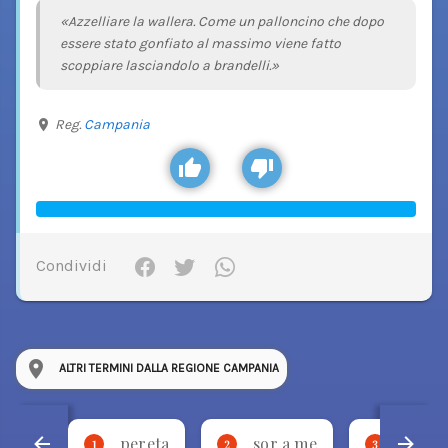
«Azzelliare la wallera. Come un palloncino che dopo
essere stato gonfiato al massimo viene fatto
scoppiare lasciandolo a brandelli.»
Reg.
Campania
Condividi
ALTRI TERMINI DALLA REGIONE CAMPANIA
pereta
sor a me
stevm
1
2
3