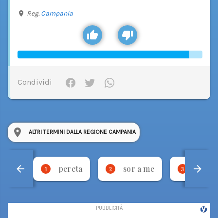
Reg.
Campania
Condividi
ALTRI TERMINI DALLA REGIONE CAMPANIA
pereta
sor a me
stevm
1
2
3