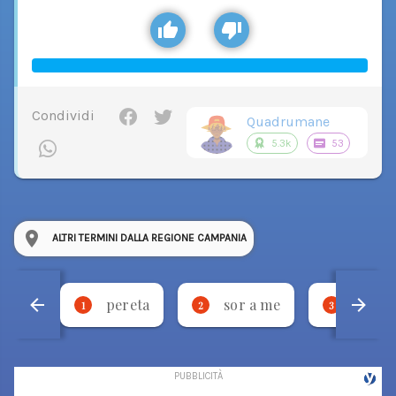
Condividi
Quadrumane
5.3k
53
ALTRI TERMINI DALLA REGIONE CAMPANIA
pereta
sor a me
stevm
1
2
3