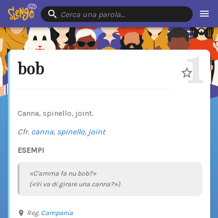
Cerca una parola…
1
bob
Canna, spinello, joint.
Cfr.
canna
,
spinello
,
joint
ESEMPI
«C'amma fa nu bob?»
(«Vi va di girare una canna?»)
Reg.
Campania