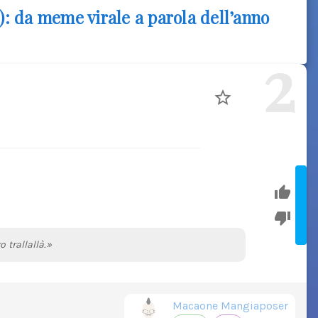
n): da meme virale a parola dell’anno
2
 trallallà.»
Macaone Mangiaposer