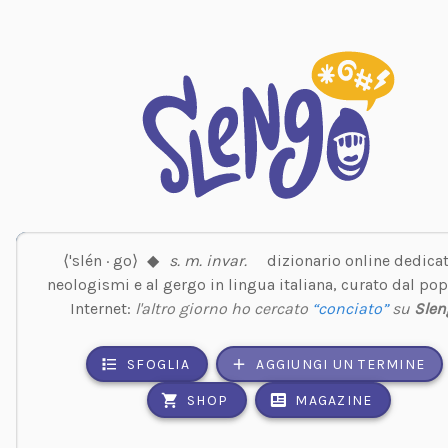
⟨'slén · go⟩
◆
s. m. invar.
dizionario online dedicat
neologismi e al gergo in lingua italiana, curato dal pop
Internet:
l'altro giorno ho cercato
“conciato”
su
Slen
SFOGLIA
AGGIUNGI UN TERMINE
SHOP
MAGAZINE