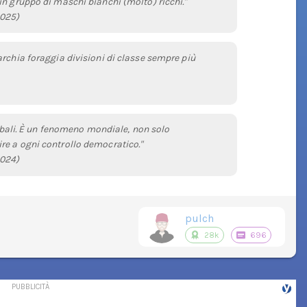
n gruppo di maschi bianchi (molto) ricchi."
2025)
rchia foraggia divisioni di classe sempre più
lobali. È un fenomeno mondiale, non solo
re a ogni controllo democratico."
2024)
pulch
28k
696