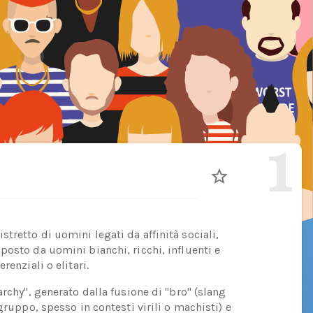
1
retto di uomini legati da affinità sociali,
posto da uomini bianchi, ricchi, influenti e
renziali o elitari.
archy", generato dalla fusione di "bro" (slang
gruppo, spesso in contesti virili o machisti) e