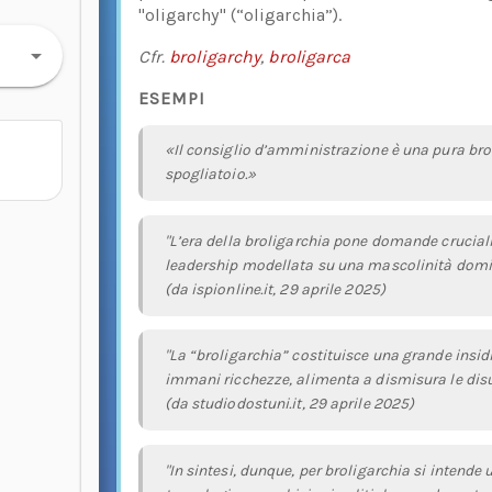
"oligarchy" (“oligarchia”).
Cfr.
broligarchy
,
broligarca
ESEMPI
«Il consiglio d’amministrazione è una pura brol
spogliatoio.»
"L’era della broligarchia pone domande cruciali:
leadership modellata su una mascolinità domin
(da ispionline.it, 29 aprile 2025)
"La “broligarchia” costituisce una grande insid
immani ricchezze, alimenta a dismisura le disu
(da studiodostuni.it, 29 aprile 2025)
"In sintesi, dunque, per broligarchia si intend