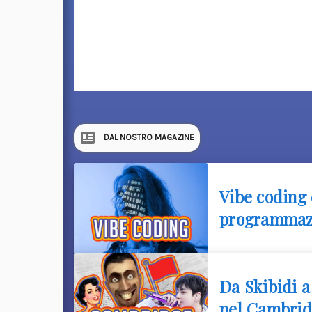
DAL NOSTRO MAGAZINE
Vibe coding 
programmazi
Da Skibidi a
nel Cambrid