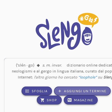
⟨'slén · go⟩
◆
s. m. invar.
dizionario online dedicat
neologismi e al gergo in lingua italiana, curato dal pop
Internet:
l'altro giorno ho cercato
“loophole”
su
Slen
SFOGLIA
AGGIUNGI UN TERMINE
SHOP
MAGAZINE