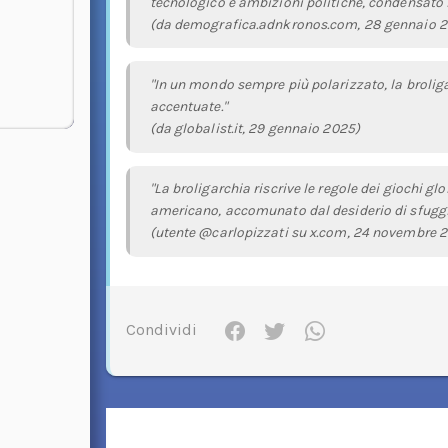
tecnologico e ambizioni politiche, condensato i
(da demografica.adnkronos.com, 28 gennaio 
"In un mondo sempre più polarizzato, la broliga
accentuate."
(da globalist.it, 29 gennaio 2025)
"La broligarchia riscrive le regole dei giochi g
americano, accomunato dal desiderio di sfuggi
(utente @carlopizzati su x.com, 24 novembre 
Condividi