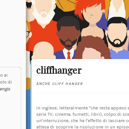
cliffhanger
o ai
olo di
ANCHE
CLIFF HANGER
lengo
.
In inglese, letteralmente "che resta appeso a
serie TV, cinema, fumetti, libri), colpo di s
un'interruzione, che ha l'effetto di lasciare c
attesa di scoprire la risoluzione in un epis