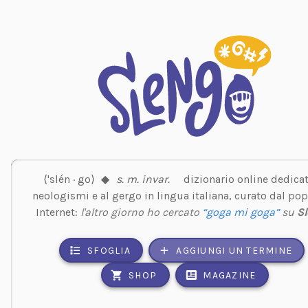
⟨'slén · go⟩
◆
s. m. invar.
dizionario online dedicat
neologismi e al gergo in lingua italiana, curato dal pop
Internet:
l'altro giorno ho cercato
“goga mi goga”
su
S
SFOGLIA
AGGIUNGI UN TERMINE
SHOP
MAGAZINE