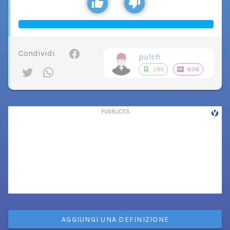
Condividi
pulch
28k
696
AGGIUNGI UNA DEFINIZIONE