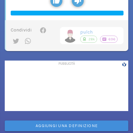
Condividi
pulch
28k
696
AGGIUNGI UNA DEFINIZIONE