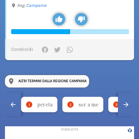
Reg.
Campania
Condividi
ALTRI TERMINI DALLA REGIONE CAMPANIA
pereta
sor a me
stevm
1
2
3