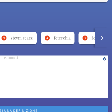
stevm scarz
fetecchia
fetecchia
3
4
5
GI UNA DEFINIZIONE