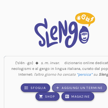
⟨'slén · go⟩
◆
s. m. invar.
dizionario online dedicat
neologismi e al gergo in lingua italiana, curato dal pop
Internet:
l'altro giorno ho cercato
“persica”
su
Slen
SFOGLIA
AGGIUNGI UN TERMINE
SHOP
MAGAZINE