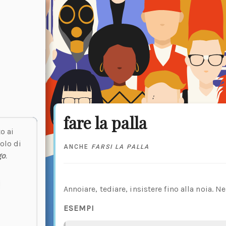
fare la palla
o ai
olo di
ANCHE
FARSI LA PALLA
go
.
Annoiare, tediare, insistere fino alla noia. Ne
ESEMPI