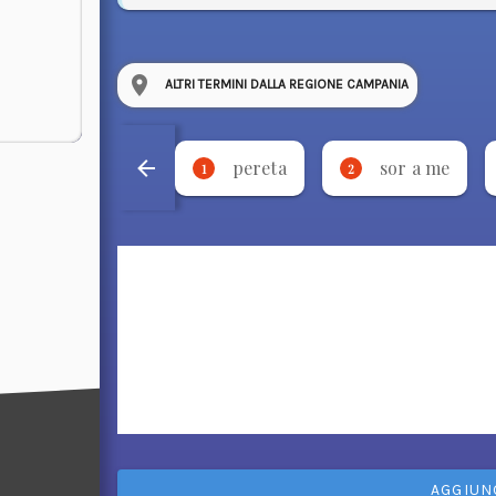
ALTRI TERMINI DALLA REGIONE CAMPANIA
pereta
sor a me
1
2
AGGIUN