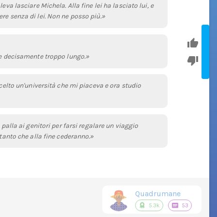
eva lasciare Michela. Alla fine lei ha lasciato lui, e
re senza di lei. Non ne posso più.»
o e decisamente troppo lungo.»
scelto un'università che mi piaceva e ora studio
 palla ai genitori per farsi regalare un viaggio
 tanto che alla fine cederanno.»
Quadrumane
5.3k
53