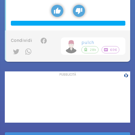
Condividi
pulch
28k
696