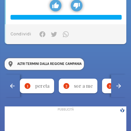
Condividi
ALTRI TERMINI DALLA REGIONE CAMPANIA
pereta
sor a me
stevm
1
2
3