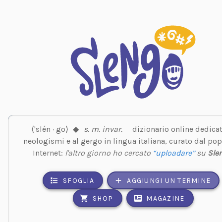
⟨'slén · go⟩
◆
s. m. invar.
dizionario online dedicat
neologismi e al gergo in lingua italiana, curato dal pop
Internet:
l'altro giorno ho cercato
“uploadare”
su
Sle
SFOGLIA
AGGIUNGI UN TERMINE
SHOP
MAGAZINE