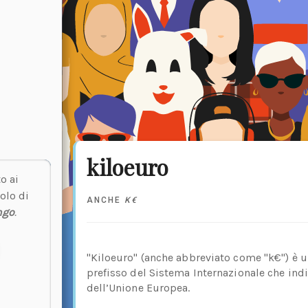
kiloeuro
o ai
olo di
ANCHE
K€
ngo
.
"Kiloeuro" (anche abbreviato come "k€") è 
prefisso del Sistema Internazionale che indic
dell’Unione Europea.