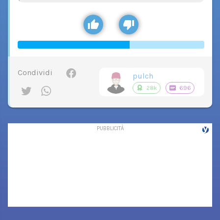
Condividi
pulch
28k
696