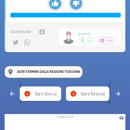
Condividi
pulch
28k
696
ALTRI TERMINI DALLA REGIONE TOSCANA
fare forca
fare brucia
1
2
3