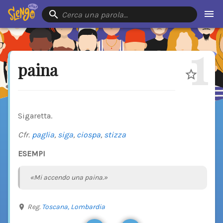
Cerca una parola…
1
paina
Sigaretta.
Cfr.
paglia
,
siga
,
ciospa
,
stizza
ESEMPI
«Mi accendo una paina.»
Reg.
Toscana,
Lombardia