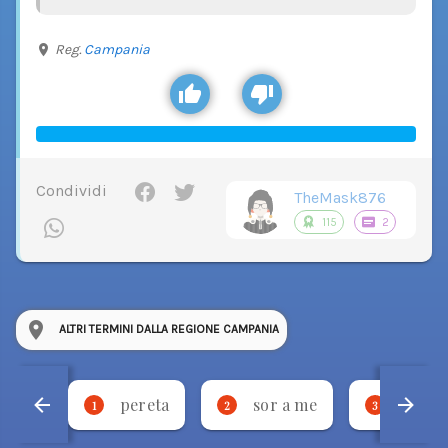
Reg.
Campania
Condividi
TheMask876
115
2
ALTRI TERMINI DALLA REGIONE CAMPANIA
pereta
sor a me
stevm
1
2
3