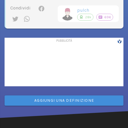
Condividi
pulch
28k
696
AGGIUNGI UNA DEFINIZIONE