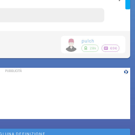
pulch
28k
696
GI UNA DEFINIZIONE