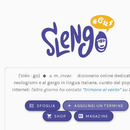
⟨'slén · go⟩
◆
s. m. invar.
dizionario online dedicat
neologismi e al gergo in lingua italiana, curato dal pop
Internet:
l'altro giorno ho cercato
“trimone al vento”
su
SFOGLIA
AGGIUNGI UN TERMINE
SHOP
MAGAZINE