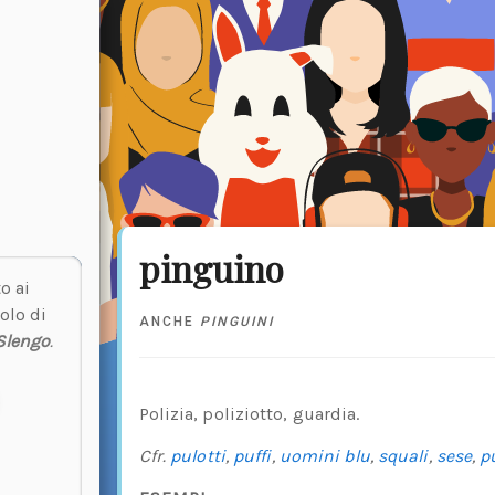
pinguino
o ai
olo di
ANCHE
PINGUINI
Slengo
.
Polizia, poliziotto, guardia.
Cfr.
pulotti
,
puffi
,
uomini blu
,
squali
,
sese
,
p