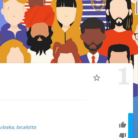
1
uloska
,
localotto