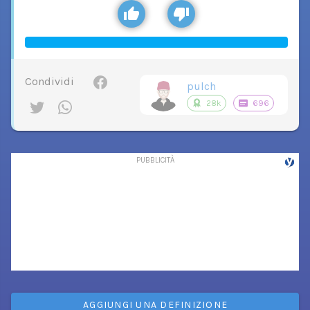
Condividi
pulch
28k
696
AGGIUNGI UNA DEFINIZIONE