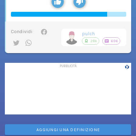
Condividi
pulch
28k
696
AGGIUNGI UNA DEFINIZIONE