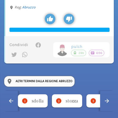
Reg.
Abruzzo
Condividi
pulch
28k
696
ALTRI TERMINI DALLA REGIONE ABRUZZO
sdolla
stozza
ncul a 
1
2
3