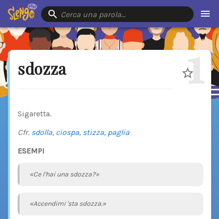
Cerca una parola…
1
sdozza
Sigaretta.
Cfr.
sdolla
,
ciospa
,
stizza
,
paglia
ESEMPI
«Ce l'hai una sdozza?»
«Accendimi 'sta sdozza.»