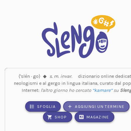
⟨'slén · go⟩
◆
s. m. invar.
dizionario online dedicat
neologismi e al gergo in lingua italiana, curato dal pop
Internet:
l'altro giorno ho cercato
“kamare”
su
Slen
SFOGLIA
AGGIUNGI UN TERMINE
SHOP
MAGAZINE