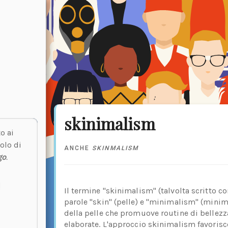
skinimalism
o ai
olo di
ANCHE
SKINMALISM
go
.
Il termine "skinimalism" (talvolta scritto c
parole "skin" (pelle) e "minimalism" (minima
della pelle che promuove routine di bellezz
elaborate. L'approccio skinimalism favorisce