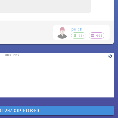
pulch
28k
696
GI UNA DEFINIZIONE