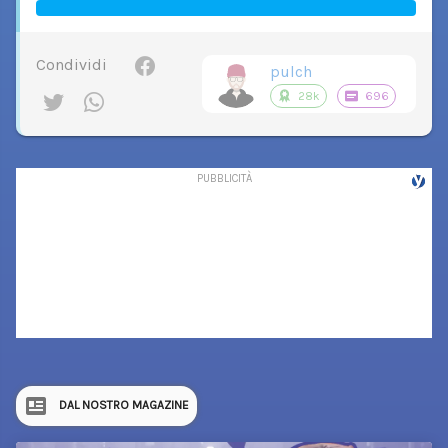
Condividi
pulch
28k
696
DAL NOSTRO MAGAZINE