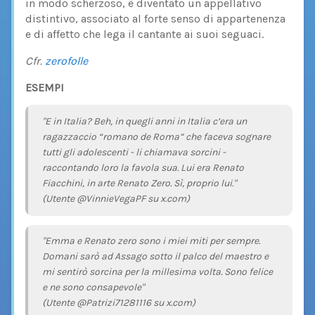
in modo scherzoso, è diventato un appellativo
distintivo, associato al forte senso di appartenenza
e di affetto che lega il cantante ai suoi seguaci.
Cfr.
zerofolle
ESEMPI
"E in Italia? Beh, in quegli anni in Italia c’era un
ragazzaccio “romano de Roma” che faceva sognare
tutti gli adolescenti - li chiamava sorcini -
raccontando loro la favola sua. Lui era Renato
Fiacchini, in arte Renato Zero. Sì, proprio lui."
(Utente @VinnieVegaPF su x.com)
"Emma e Renato zero sono i miei miti per sempre.
Domani sarò ad Assago sotto il palco del maestro e
mi sentirò sorcina per la millesima volta. Sono felice
e ne sono consapevole"
(Utente @Patrizi71281116 su x.com)