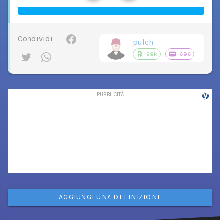
Condividi
pulch
28k
696
AGGIUNGI UNA DEFINIZIONE