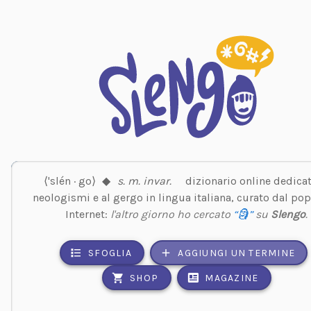
⟨'slén · go⟩
◆
s. m. invar.
dizionario online dedicat
neologismi e al gergo in lingua italiana, curato dal pop
Internet:
l'altro giorno ho cercato
“🗿”
su
Slengo
.
SFOGLIA
AGGIUNGI UN TERMINE
SHOP
MAGAZINE