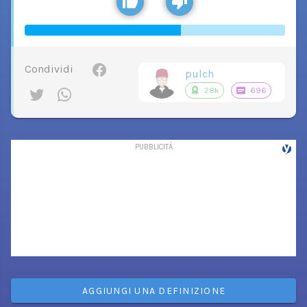
Condividi
pulch
28k
696
AGGIUNGI UNA DEFINIZIONE