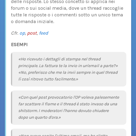
delle risposte. Lo stesso concetto si applica nei
forum o sui social media, dove un thread raccoglie
tutte le risposte o i commenti sotto un unico tema
o domanda iniziale.
Cfr.
op
,
post
,
feed
ESEMPI
«Ho ricevuto i dettagli di stampa nel thread
principale. La fattura te la invio in un'email a parte?»
«No, preferisco che me la invii sempre in quel thread
lì così ritrovo tutto facilmente.»
«Con quel post provocatorio l'OP voleva palesemente
far scattare il flame e il thread è stato invaso da una
shitstorm. I moderatori l'hanno dovuto chiudere
dopo un quarto d'ora.»
«Non avevo capito l'ultima email, ma ho riletto