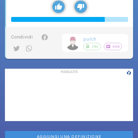
Condividi
pulch
28k
696
AGGIUNGI UNA DEFINIZIONE