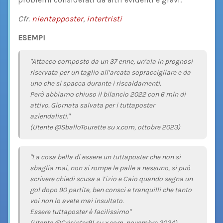
Cfr.
nientapposter
,
intertristi
ESEMPI
"Attacco composto da un 37 enne, un’ala in prognosi
riservata per un taglio all’arcata sopraccigliare e da
uno che si spacca durante i riscaldamenti.
Però abbiamo chiuso il bilancio 2022 con 6 mln di
attivo. Giornata salvata per i tuttaposter
aziendalisti."
(Utente @SballoTourette su x.com, ottobre 2023)
"La cosa bella di essere un tuttaposter che non si
sbaglia mai, non si rompe le palle a nessuno, si può
scrivere chiedi scusa a Tizio e Caio quando segna un
gol dopo 90 partite, ben consci e tranquilli che tanto
voi non lo avete mai insultato.
Essere tuttaposter è facilissimo"
(Utente @CrisInter91 su x.com, novembre 2024)