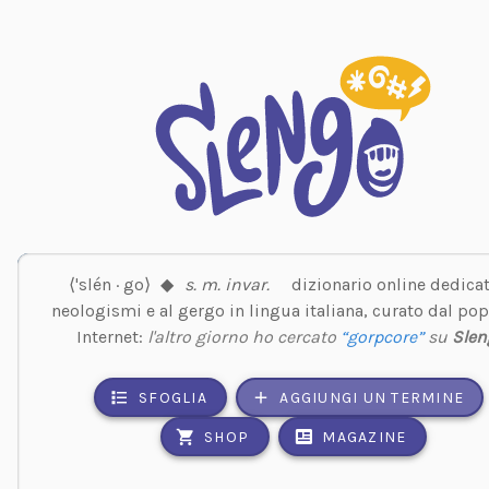
⟨'slén · go⟩
◆
s. m. invar.
dizionario online dedicat
neologismi e al gergo in lingua italiana, curato dal pop
Internet:
l'altro giorno ho cercato
“gorpcore”
su
Slen
SFOGLIA
AGGIUNGI UN TERMINE
SHOP
MAGAZINE