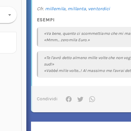
Cfr.
millemila
,
millanta
,
ventordici
ESEMPI
«Va bene, quanto ci scommettiamo che mi man
«Mmm… zeromila Euro.»
«Te l'avrò detto almeno mille volte che non vogli
sud!»
«Vabbé mille volte…! Al massimo me l'avrai det
Condividi