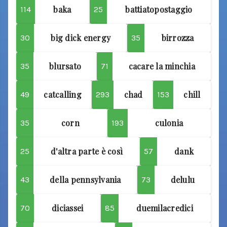
baka
battiatopostaggio
114
25
big dick energy
birrozza
30
35
blursato
cacare la minchia
35
71
catcalling
chad
chill
49
293
153
corn
culonia
35
193
d'altra parte è così
dank
25
57
della pennsylvania
delulu
43
73
diciassei
duemilacredici
70
85