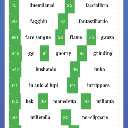
duemilamai
faccialibro
45
25
fagghiu
fantastiliardo
20
37
fare sangue
flame
ganzo
661
56
75
gg
gnorry
grinding
843
61
95
husbando
imho
547
48
in culo ai lupi
intrippare
141
141
kek
manedetto
millanta
155
30
40
millemila
no-clippare
50
20