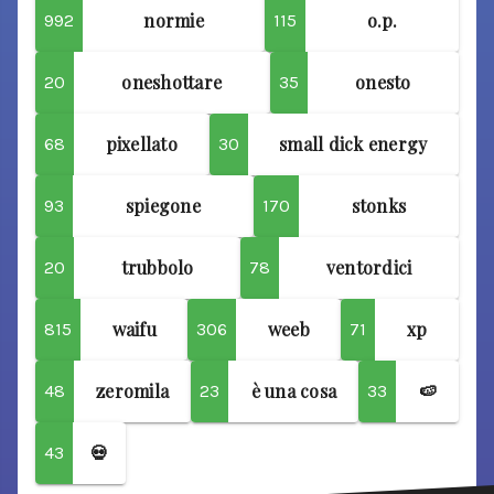
normie
o.p.
992
115
oneshottare
onesto
20
35
pixellato
small dick energy
68
30
spiegone
stonks
93
170
trubbolo
ventordici
20
78
waifu
weeb
xp
815
306
71
zeromila
è una cosa
🍉
48
23
33
💀
43