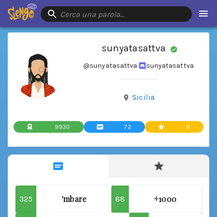
Cerca una parola…
sunyatasattva
@sunyatasattva
·
sunyatasattva
Sicilia
9930
72
9
'mbare
+1000
325
88