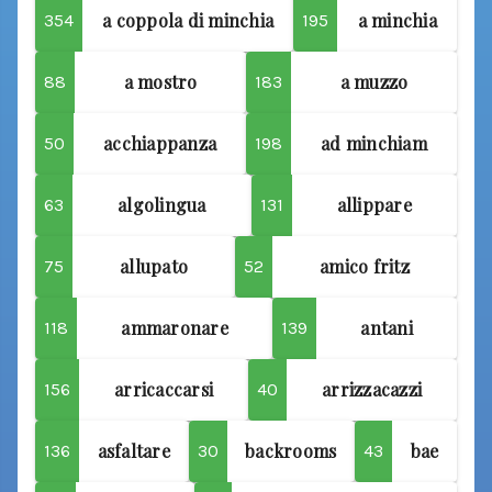
a coppola di minchia
a minchia
354
195
a mostro
a muzzo
88
183
acchiappanza
ad minchiam
50
198
algolingua
allippare
63
131
allupato
amico fritz
75
52
ammaronare
antani
118
139
arricaccarsi
arrizzacazzi
156
40
asfaltare
backrooms
bae
136
30
43