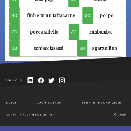
finire in un tritacarne
po' po'
40
30
porca sidella
rimbamba
20
30
schiacciasassi
sgarzellino
38
30
SEGUICI SU
INDICE
COS'È SLENGO
TERMINI E CONDIZIONI
ISCRIVITI ALLA NEWSLETTER
© 2026