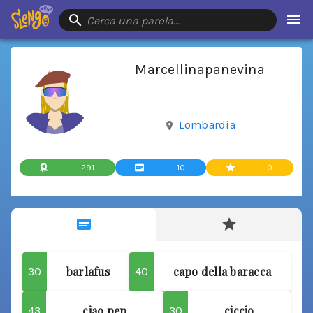
Cerca una parola…
Marcellinapanevina
Lombardia
291
10
0
barlafus
capo della baracca
30
40
ciao pep
ciccio
43
30