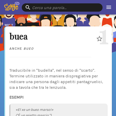
Cerca una parola…
1
buea
ANCHE
BUEO
Traducibile in "budella", nel senso di "scarto".
Termine utilizzato in maniera dispregiativa per
indicare una persona dagli appetiti pantagruelici,
sia a tavola che tra le lenzuola.
ESEMPI
«El xe un bueo marso!»
("È un reietto marcio.")