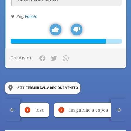
Reg.
Veneto
Condividi
ALTRI TERMINI DALLA REGIONE VENETO
toso
magneme a capea
1
2
3