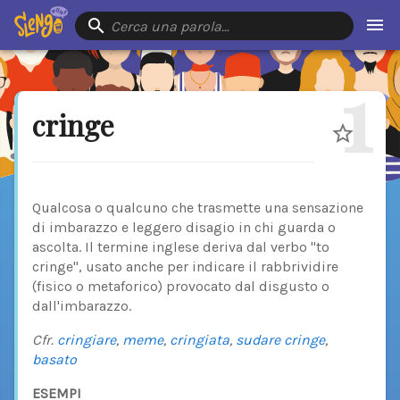
Cerca una parola…
1
cringe
Qualcosa o qualcuno che trasmette una sensazione
di imbarazzo e leggero disagio in chi guarda o
ascolta. Il termine inglese deriva dal verbo "to
cringe", usato anche per indicare il rabbrividire
(fisico o metaforico) provocato dal disgusto o
dall'imbarazzo.
Cfr.
cringiare
,
meme
,
cringiata
,
sudare cringe
,
basato
ESEMPI