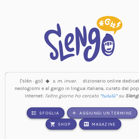
⟨'slén · go⟩
◆
s. m. invar.
dizionario online dedicat
neologismi e al gergo in lingua italiana, curato dal pop
Internet:
l'altro giorno ho cercato
“tululù”
su
Sleng
SFOGLIA
AGGIUNGI UN TERMINE
SHOP
MAGAZINE