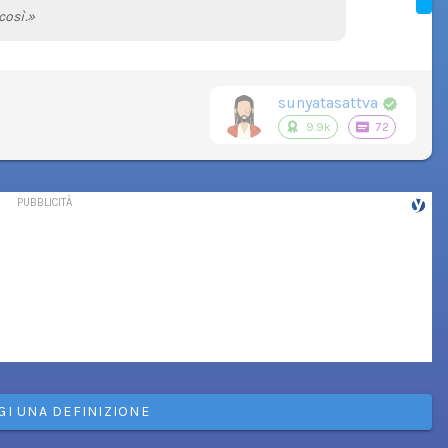
così.»
sunyatasattva
9.9k
72
GI UNA DEFINIZIONE