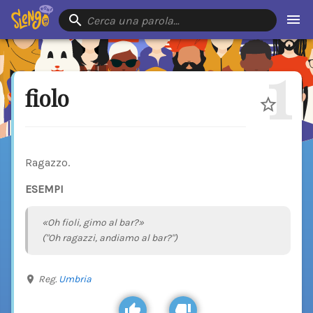
Cerca una parola…
1
fiolo
Ragazzo.
ESEMPI
«Oh fioli, gimo al bar?»
("Oh ragazzi, andiamo al bar?")
Reg.
Umbria