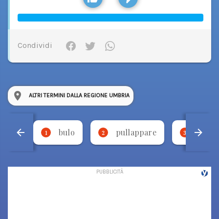
Condividi
ALTRI TERMINI DALLA REGIONE UMBRIA
bulo
pullappare
sgrel
1
2
3