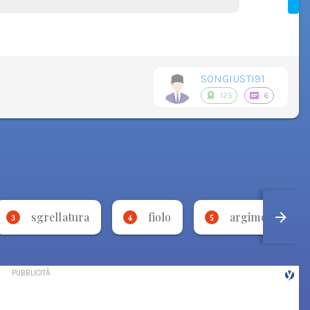
SONGIUSTI91
125
6
sgrellatura
fiolo
argimo
3
4
5
6