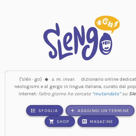
⟨'slén · go⟩
◆
s. m. invar.
dizionario online dedicat
neologismi e al gergo in lingua italiana, curato dal pop
Internet:
l'altro giorno ho cercato
“mutandato”
su
Sl
SFOGLIA
AGGIUNGI UN TERMINE
SHOP
MAGAZINE