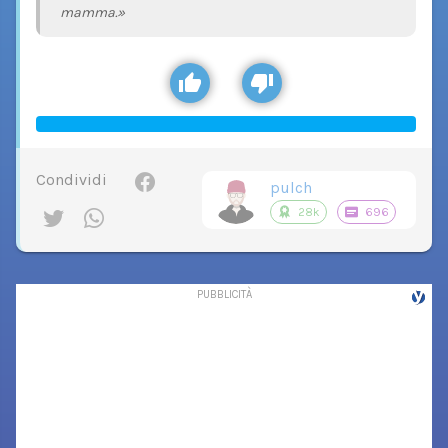
mamma.»
Condividi
pulch
28k
696