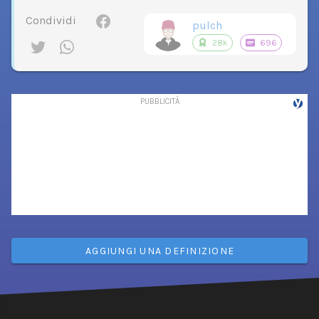
Condividi
pulch
28k
696
AGGIUNGI UNA DEFINIZIONE