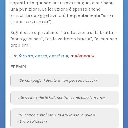
soprattutto quando ci si trova nei guai o si rischia
una punizione. La locuzione è spesso anche
arricchita da aggettivi, più frequentemente "amari"
("sono cazzi amari").
Significato equivalente: "la situazione si fa brutta",
"sono guai seri", "ce la vedremo brutta", "ci saranno
problemi".
Cfr.
fottuto
,
cazzo
,
cazzi tua
,
malaparata
ESEMPI
«Se non pago il debito in tempo, sono cazzi.»
«Se scopre che le hai mentito, sono cazzi amari.»
«Ci hanno snitchato. Sta arrivando la pula.»
«E mo so' cazzi.»