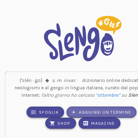
⟨'slén · go⟩
◆
s. m. invar.
dizionario online dedicat
neologismi e al gergo in lingua italiana, curato dal pop
Internet:
l'altro giorno ho cercato
“ottembre”
su
Sle
SFOGLIA
AGGIUNGI UN TERMINE
SHOP
MAGAZINE