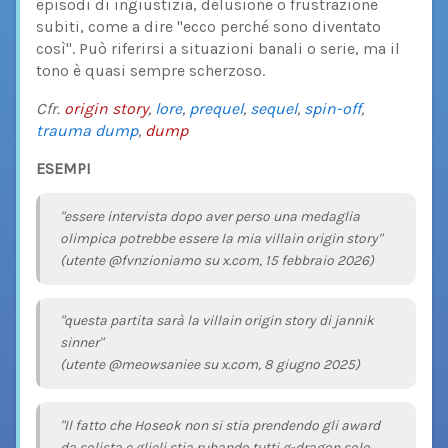
episodi di ingiustizia, delusione o frustrazione
subiti, come a dire "ecco perché sono diventato
così". Può riferirsi a situazioni banali o serie, ma il
tono è quasi sempre scherzoso.
Cfr.
origin story
,
lore
,
prequel
,
sequel
,
spin-off
,
trauma dump
,
dump
ESEMPI
"essere intervista dopo aver perso una medaglia
olimpica potrebbe essere la mia villain origin story"
(utente @fvnzioniamo su x.com, 15 febbraio 2026)
"questa partita sarà la villain origin story di jannik
sinner"
(utente @meowsaniee su x.com, 8 giugno 2025)
"Il fatto che Hoseok non si stia prendendo gli award
da solista e glieli stia rubando tutti g-dragon solo