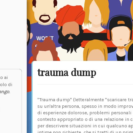
trauma dump
o ai
olo di
engo
.
"Trauma dump" (letteralmente "scaricare tr
su un'altra persona, spesso in modo improv
di esperienze dolorose, problemi personali o
contesto appropriato o di una relazione in cu
per descrivere situazioni in cui qualcuno a
intime non richieste, che si tratti di un p