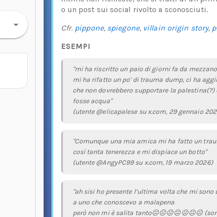
o un post sui social rivolto a sconosciuti.
Cfr.
pippone
,
spiegone
,
villain origin story
,
p
ESEMPI
"mi ha riscritto un paio di giorni fa da mezzanot
mi ha rifatto un po' di trauma dump, ci ha aggi
che non dovrebbero supportare la palestina(?
fosse acqua"
(utente @elicapalese su x.com, 29 gennaio 202
"Comunque una mia amica mi ha fatto un trauma 
così tanta tenerezza e mi dispiace un botto"
(utente @AngyPC99 su x.com, 19 marzo 2026)
"ah sisi ho presente l’ultima volta che mi so
a uno che conoscevo a malapena
però non mi è salita tanto☹️☹️☹️☹️☹️☹️☹️ (sono