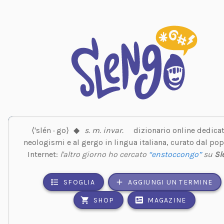
⟨'slén · go⟩
◆
s. m. invar.
dizionario online dedicat
neologismi e al gergo in lingua italiana, curato dal pop
Internet:
l'altro giorno ho cercato
“enstoccongo”
su
Sl
SFOGLIA
AGGIUNGI UN TERMINE
SHOP
MAGAZINE