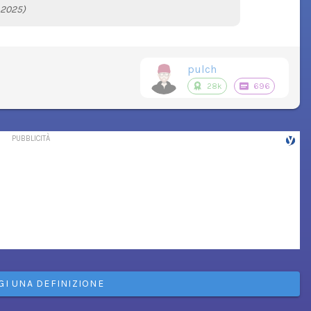
 2025)
pulch
28k
696
GI UNA DEFINIZIONE