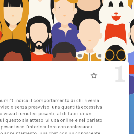
1
aumi") indica il comportamento di chi riversa
viso e senza preavviso, una quantità eccessiva
 vissuti emotivi pesanti, al di fuori di un
i questo sia atteso. Si usa online e nel parlato
ppesantisce l'interlocutore con confessioni
rimo appuntamento, una chat con un conoscente