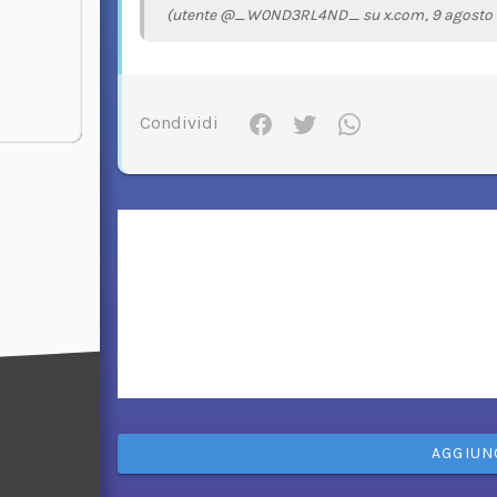
(utente @_W0ND3RL4ND_ su x.com, 9 agosto
Condividi
AGGIUN