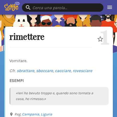
Cerca una parola…
1
rimettere
Vomitare.
Cfr.
sbrattare
,
sboccare
,
cacciare
,
rovesciare
ESEMPI
«Ieri ho bevuto troppo e, quando sono tornata a
casa, ho rimesso.»
Reg.
Campania,
Liguria