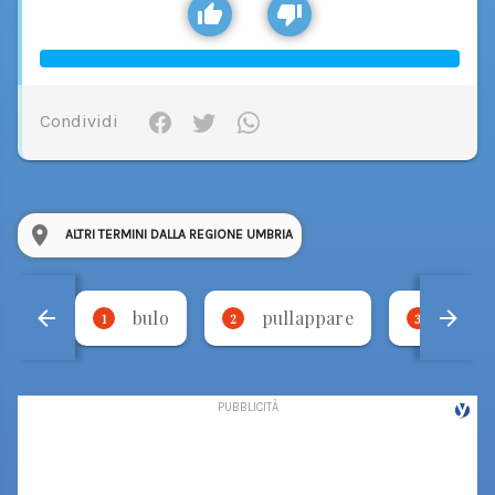
Condividi
ALTRI TERMINI DALLA REGIONE UMBRIA
bulo
pullappare
sgrel
1
2
3