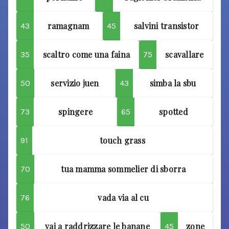
ramagnam
salvini transistor
43
45
scaltro come una faina
scavallare
35
75
servizio juen
simba la sbu
50
43
spingere
spotted
73
65
touch grass
91
tua mamma sommelier di sborra
70
vada via al cu
76
vai a raddrizzare le banane
zone
50
45