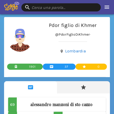
Cerca una parola…
Pdor figlio di Khmer
@PdorFiglioDiKhmer
·
Lombardia
1901
37
0
alessandro manzoni di sto cazzo
69