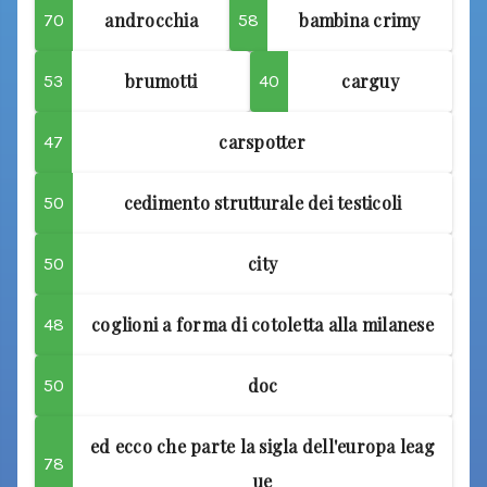
androcchia
bambina crimy
70
58
brumotti
carguy
53
40
carspotter
47
cedimento strutturale dei testicoli
50
city
50
coglioni a forma di cotoletta alla milanese
48
doc
50
ed ecco che parte la sigla dell'europa leag
78
ue