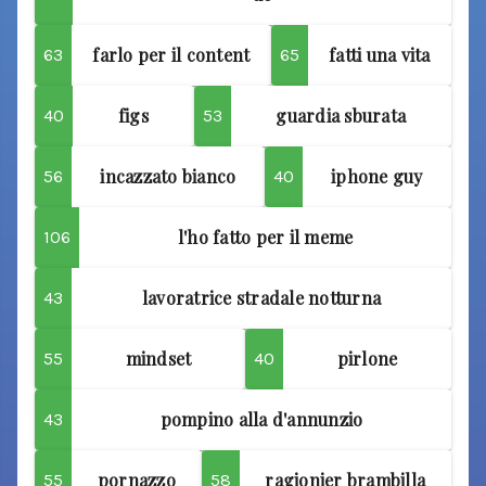
farlo per il content
fatti una vita
63
65
figs
guardia sburata
40
53
incazzato bianco
iphone guy
56
40
l'ho fatto per il meme
106
lavoratrice stradale notturna
43
mindset
pirlone
55
40
pompino alla d'annunzio
43
pornazzo
ragionier brambilla
55
58